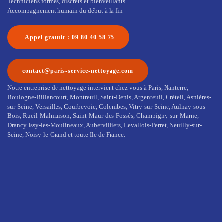
Techniciens formés, discrets et bienveillants
Accompagnement humain du début à la fin
Appel gratuit : 09 80 40 58 75
contact@paris-service-nettoyage.com
Notre entreprise de nettoyage intervient chez vous à Paris, Nanterre,
Boulogne-Billancourt, Montreuil, Saint-Denis, Argenteuil, Créteil, Asnières-
sur-Seine, Versailles, Courbevoie, Colombes, Vitry-sur-Seine, Aulnay-sous-
Bois, Rueil-Malmaison, Saint-Maur-des-Fossés, Champigny-sur-Marne,
Drancy Issy-les-Moulineaux, Aubervilliers, Levallois-Perret, Neuilly-sur-
Seine, Noisy-le-Grand et toute Ile de France.