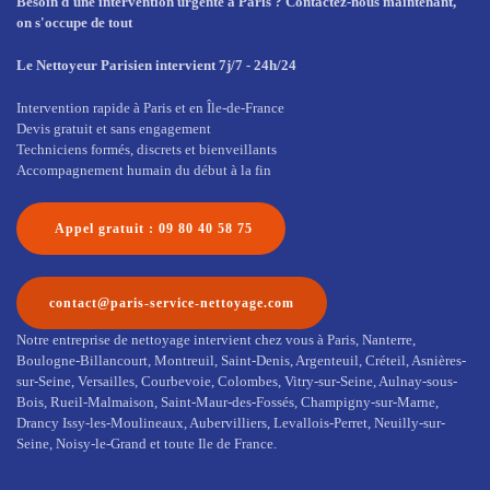
Besoin d'une intervention urgente à Paris ? Contactez-nous maintenant,
on s'occupe de tout
Le Nettoyeur Parisien intervient 7j/7 - 24h/24
Intervention rapide à Paris et en Île-de-France
Devis gratuit et sans engagement
Techniciens formés, discrets et bienveillants
Accompagnement humain du début à la fin
Appel gratuit : 09 80 40 58 75
contact@paris-service-nettoyage.com
Notre entreprise de nettoyage intervient chez vous à Paris, Nanterre,
Boulogne-Billancourt, Montreuil, Saint-Denis, Argenteuil, Créteil, Asnières-
sur-Seine, Versailles, Courbevoie, Colombes, Vitry-sur-Seine, Aulnay-sous-
Bois, Rueil-Malmaison, Saint-Maur-des-Fossés, Champigny-sur-Marne,
Drancy Issy-les-Moulineaux, Aubervilliers, Levallois-Perret, Neuilly-sur-
Seine, Noisy-le-Grand et toute Ile de France.